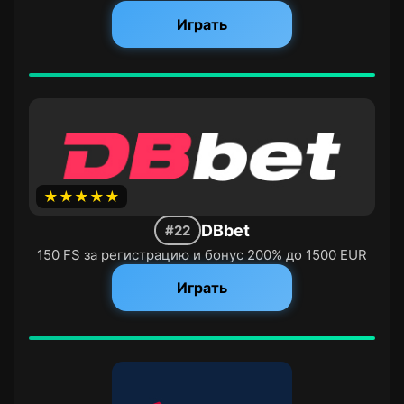
Играть
★★★★★
DBbet
150 FS за регистрацию и бонус 200% до 1500 EUR
Играть