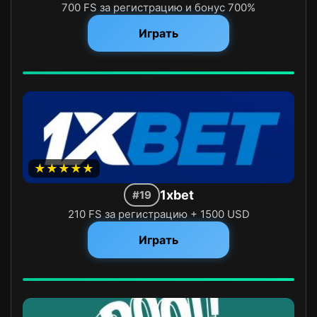
700 FS за регистрацию и бонус 700%
Играть
★★★★★
1xbet
210 FS за регистрацию + 1500 USD
Играть