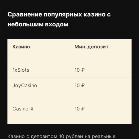
Сравнение популярных казино с
небольшим входом
Казино
Мин. депозит
1xSlots
10 ₽
JoyCasino
10 ₽
Casino-X
10 ₽
Казино с депозитом 10 рублей на реальные